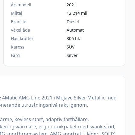
Årsmodell
2021
Miltal
12 214 mil
Bränsle
Diesel
Växellåda
Automat
Hästkrafter
306 hk
Kaross
SUV
Färg
Silver
Matic AMG Line 2021 i Mojave Silver Metallic med 
ponerande utrustningsnivå rakt igenom.

me, keyless start, adaptiv farthållare, 
rkeringsvärmare, ergonomikpaket med svank stöd, 
MG sportbromsystem, AMG sportratt i läder, ISOFIX, 