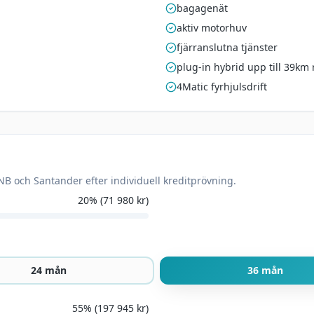
bagagenät
aktiv motorhuv
fjärranslutna tjänster
plug-in hybrid upp till 39km 
4Matic fyrhjulsdrift
NB och Santander efter individuell kreditprövning.
20
% (
71 980
kr)
24
mån
36
mån
55
% (
197 945
kr)