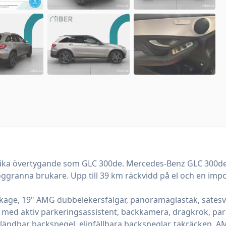
+
16
fler
lika övertygande som GLC 300de. Mercedes-Benz GLC 300de 4
 noggranna brukare. Upp till 39 km räckvidd på el och en im
ckage, 19" AMG dubbelekersfälgar, panoramaglastak, sätesvär
 med aktiv parkeringsassistent, backkamera, dragkrok, pa
bländbar backspegel, elinfällbara backspeglar, takräcken, A