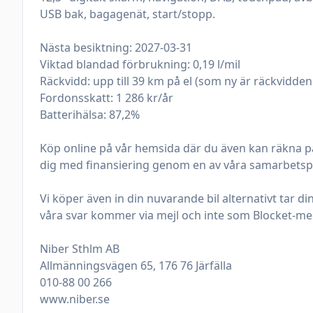
USB bak, bagagenät, start/stopp.

Nästa besiktning: 2027-03-31

Viktad blandad förbrukning: 0,19 l/mil

Räckvidd: upp till 39 km på el (som ny är räckvidden 
Fordonsskatt: 1 286 kr/år

Batterihälsa: 87,2%

Köp online på vår hemsida där du även kan räkna på 
dig med finansiering genom en av våra samarbetspa
Vi köper även in din nuvarande bil alternativt tar d
våra svar kommer via mejl och inte som Blocket-me
Niber Sthlm AB

Allmänningsvägen 65, 176 76 Järfälla

010-88 00 266

www.niber.se