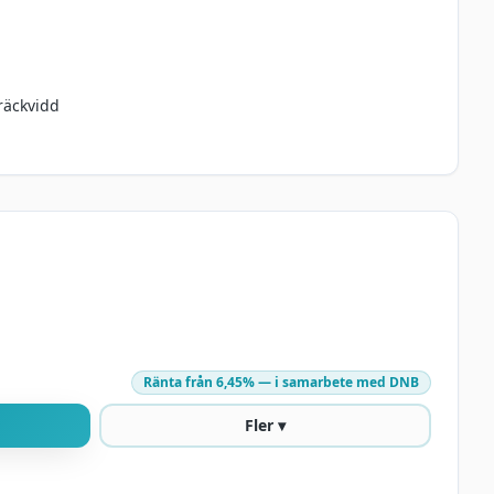
räckvidd
Ränta från
6,45
% — i samarbete med DNB
Fler ▾