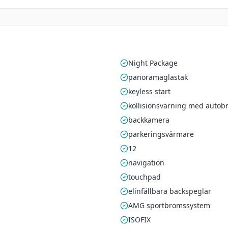
Night Package
panoramaglastak
keyless start
kollisionsvarning med autob
backkamera
parkeringsvärmare
12
navigation
touchpad
elinfällbara backspeglar
AMG sportbromssystem
ISOFIX