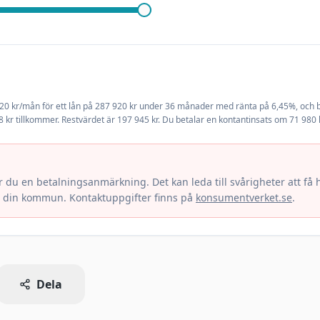
820
kr/mån för ett lån på
287 920
kr under
36
månader med ränta på
6,45
%, och 
 kr tillkommer.
Restvärdet är
197 945
kr.
Du betalar en kontantinsats om
71 980
rar du en betalningsanmärkning. Det kan leda till svårigheter att f
 i din kommun. Kontaktuppgifter finns på
konsumentverket.se
.
Dela