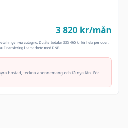
3 820
kr/mån
betalningen via autogiro. Du återbetalar
335 465
kr för hela perioden.
kr. Finansiering i samarbete med DNB.
å hyra bostad, teckna abonnemang och få nya lån. För