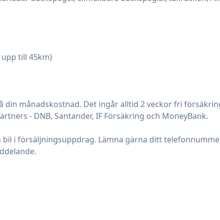
upp till 45km)

din månadskostnad. Det ingår alltid 2 veckor fri försäkrin
rtners - DNB, Santander, IF Försäkring och MoneyBank.

in bil i försäljningsuppdrag. Lämna gärna ditt telefonnummer
ddelande.
