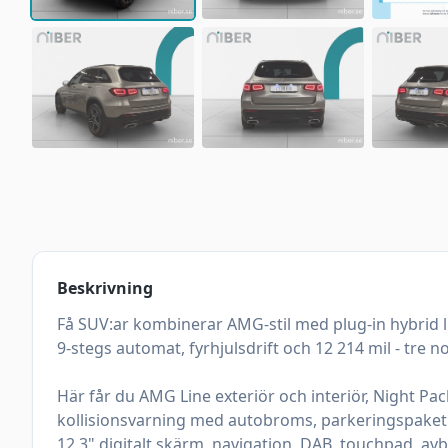
Beskrivning
Få SUV:ar kombinerar AMG-stil med plug-in hybrid 
9-stegs automat, fyrhjulsdrift och 12 214 mil - tre
Här får du AMG Line exteriör och interiör, Night Pa
kollisionsvarning med autobroms, parkeringspaket
12,3" digitalt skärm, navigation, DAB, touchpad, av