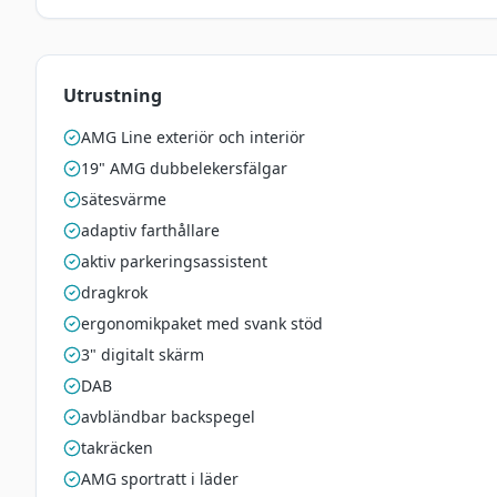
Utrustning
AMG Line exteriör och interiör
19" AMG dubbelekersfälgar
sätesvärme
adaptiv farthållare
aktiv parkeringsassistent
dragkrok
ergonomikpaket med svank stöd
3" digitalt skärm
DAB
avbländbar backspegel
takräcken
AMG sportratt i läder