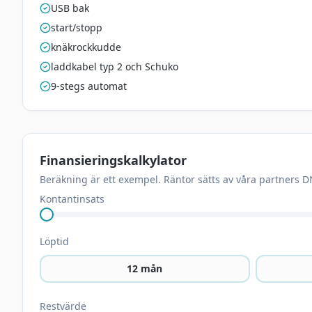
USB bak
start/stopp
knäkrockkudde
laddkabel typ 2 och Schuko
9-stegs automat
Finansieringskalkylator
Beräkning är ett exempel. Räntor sätts av våra partners D
Kontantinsats
Löptid
12
mån
Restvärde