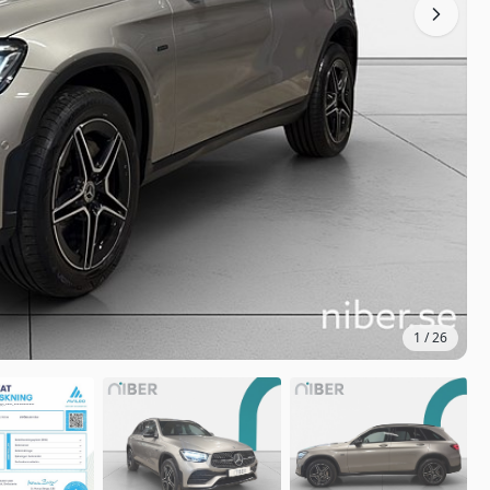
1
/
26