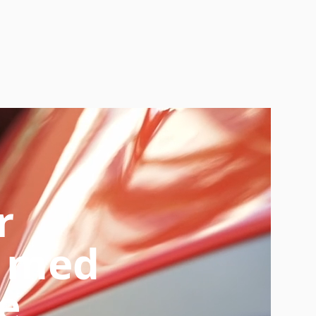
r
med
e