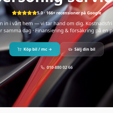
5.0
·
166
+ recensioner på Google
in i vårt hem — vi tar hand om dig. Kostnadsfri 
r samma dag · Finansiering & försäkring på en p
Köp bil / mc →
Sälj din bil
010-880 02 66