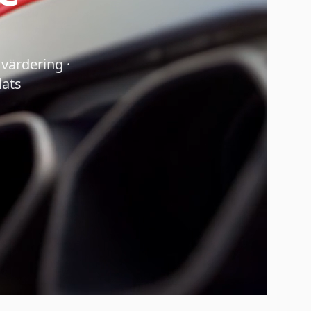
värdering ·
lats