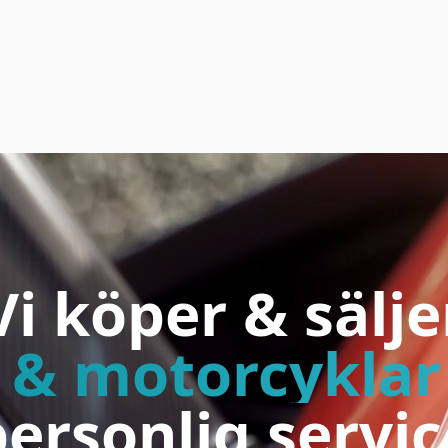
Vi köper & sälje
r & motorcyklar
personlig servic